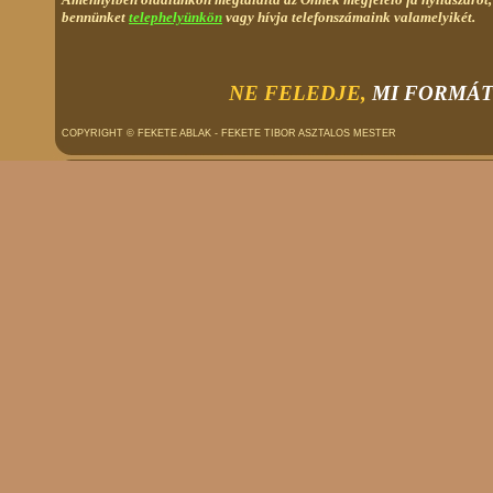
bennünket
telephelyünkön
vagy hívja telefonszámaink valamelyikét.
NE FELEDJE,
MI
FORMÁT
COPYRIGHT
© FEKETE ABLAK - FEKETE TIBOR ASZTALOS MESTER