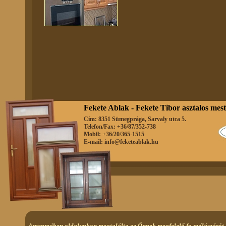
Fekete Ablak - Fekete Tibor asztalos mes
Cím: 8351 Sümegprága, Sarvaly utca 5.
Telefon/Fax: +36/87/352-738
Mobil: +36/20/365-1515
E-mail:
info@feketeablak.hu
Amennyiben oldalunkon megtalálta az Önnek megfelelő fa nyílászárót,