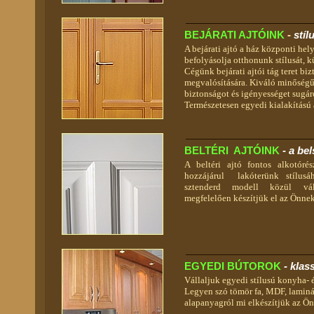
BEJÁRATI AJTÓINK
-
stíl
A bejárati ajtó a ház központi hely
befolyásolja otthonunk stílusát, k
Cégünk bejárati ajtói tág teret bi
megvalósítására. Kiváló minőségű
biztonságot és igényességet sugá
Természetesen egyedi kialakítású 
BELTÉRI AJTÓINK
-
a bel
A beltéri ajtó fontos alkotór
hozzájárul lakóterünk stílu
sztenderd modell közül vál
megfelelően készítjük el az Önne
EGYEDI BÚTOROK
- klas
Vállaljuk egyedi stílusú konyha- 
Legyen szó tömör fa, MDF, laminál
alapanyagról mi elkészítjük az Ön