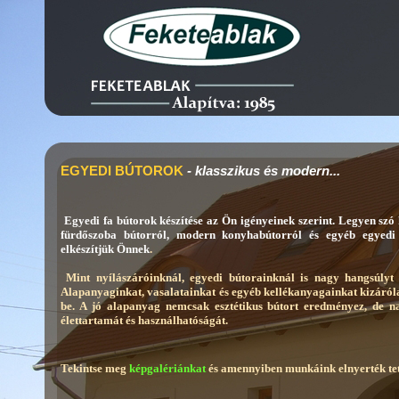
EGYEDI BÚTOROK
- klasszikus és modern...
Egyedi fa bútorok készítése az Ön igényeinek szerint.
Legyen szó 
fürdőszoba bútorról, modern konyhabútorról és egyéb egyed
elkészítjük Önnek
.
Mint nyílászáróinknál, egyedi bútorainknál is nagy hangsúlyt
Alapanyaginkat, vasalatainkat és egyéb kellékanyagainkat kizáró
be. A jó alapanyag nemcsak esztétikus bútort eredményez, de 
élettartamát és használhatóságát.
Tekintse meg
képgalériánkat
és amennyiben munkáink elnyerték te