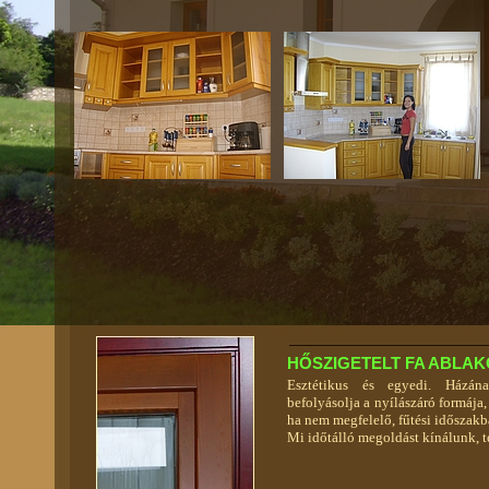
HŐSZIGETELT FA ABLA
Esztétikus és egyedi. Házán
befolyásolja a nyílászáró formája
ha nem megfelelő, fűtési időszakb
Mi időtálló megoldást kínálunk, t